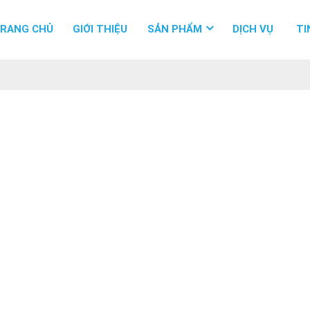
RANG CHỦ
GIỚI THIỆU
SẢN PHẨM
DỊCH VỤ
TI