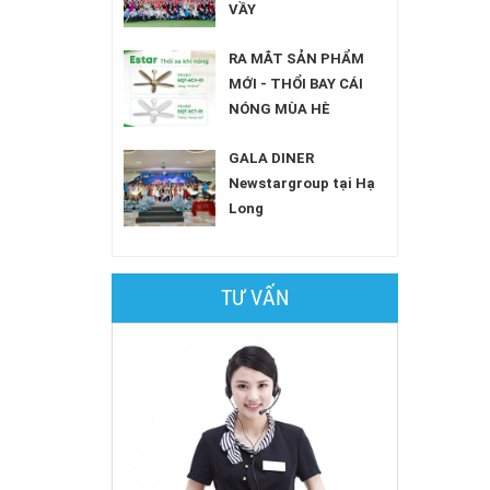
VẦY
RA MẮT SẢN PHẨM
MỚI - THỔI BAY CÁI
NÓNG MÙA HÈ
GALA DINER
Newstargroup tại Hạ
Long
TƯ VẤN