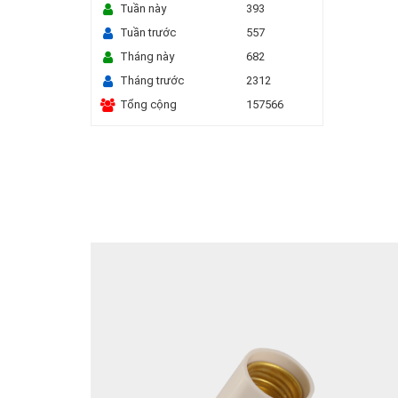
Tuần này
393
Tuần trước
557
Tháng này
682
Tháng trước
2312
Tổng cộng
157566