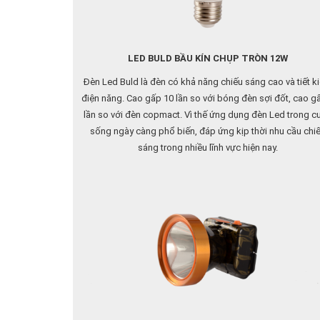
LED BULD BẦU KÍN CHỤP TRÒN 12W
Đèn Led Buld là đèn có khả năng chiếu sáng cao và tiết k
điện năng. Cao gấp 10 lần so với bóng đèn sợi đốt, cao g
lần so với đèn copmact. Vì thế ứng dụng đèn Led trong c
sống ngày càng phổ biến, đáp ứng kịp thời nhu cầu chi
sáng trong nhiều lĩnh vực hiện nay.
Cấu tạo bằng những vật liệu chắc chắn (nhựa, nhôm), có
bền cơ học cao hơn so với đèn compact (thuỷ tinh), khôn
bể vỡ trong quá trình vận chuyển và sử dụng
Phù hợp với đầu đèn E27 thông dụng ngoài thị trường
Chất lượng ánh sáng cao (CRI> 80) tăng khả năng nhận d
màu sắc của vật.
Dải điện áp rộng 150 – 250V đáp ứng dải điện áp lưới tại 
Nam.
Vật liệu nhựa PC có tính chất cơ lý tốt có khả năng chịu nhi
tản nhiệt nhanh, chịu áp suất...