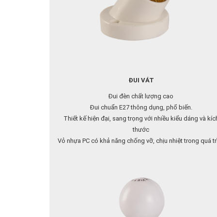
ĐUI VÁT
Đui đèn chất lượng cao
Đui chuẩn E27 thông dụng, phổ biến.
Thiết kế hiện đại, sang trọng với nhiều kiểu dáng và kíc
thước
Vỏ nhựa PC có khả năng chống vỡ, chịu nhiệt trong quá tr
sử dụng, đảm bảo an toàn.
Lõi đui làm bằng đồng chịu nhiệt và tải cao.
Liên hệ