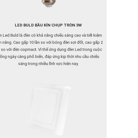
LED BULD BẦU KÍN CHỤP TRÒN 3W
n Led Buld là đèn có khả năng chiếu sáng cao và tiết kiệm
n năng. Cao gấp 10 lần so với bóng đèn sợi đốt, cao gấp 2
n so với đèn copmact. Vì thế ứng dụng đèn Led trong cuộc
ống ngày càng phổ biến, đáp ứng kịp thời nhu cầu chiếu
sáng trong nhiều lĩnh vực hiện nay.
u tạo bằng những vật liệu chắc chắn (nhựa, nhôm), có độ
 cơ học cao hơn so với đèn compact (thuỷ tinh), không bị
bể vỡ trong quá trình vận chuyển và sử dụng
Phù hợp với đầu đèn E27 thông dụng ngoài thị trường
ất lượng ánh sáng cao (CRI> 80) tăng khả năng nhận diện
màu sắc của vật.
 điện áp rộng 150 – 250V đáp ứng dải điện áp lưới tại Việt
Nam.
t liệu nhựa PC có tính chất cơ lý tốt có khả năng chịu nhiệt,
tản nhiệt nhanh, chịu áp suất...