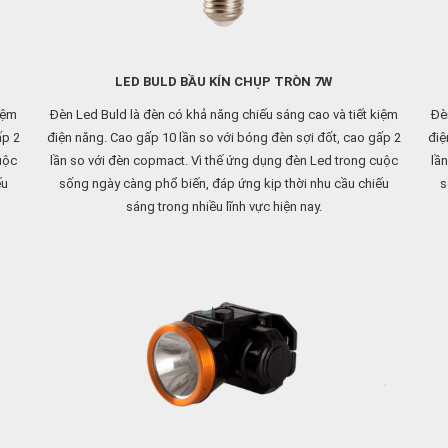
LED BULD BẦU KÍN CHỤP TRÒN 7W
iệm
Đèn Led Buld là đèn có khả năng chiếu sáng cao và tiết kiệm
Đè
ấp 2
điện năng. Cao gấp 10 lần so với bóng đèn sợi đốt, cao gấp 2
điệ
uộc
lần so với đèn copmact. Vì thế ứng dụng đèn Led trong cuộc
lầ
ếu
sống ngày càng phổ biến, đáp ứng kịp thời nhu cầu chiếu
s
sáng trong nhiều lĩnh vực hiện nay.
 độ
Cấu tạo bằng những vật liệu chắc chắn (nhựa, nhôm), có độ
Cấ
g bị
bền cơ học cao hơn so với đèn compact (thuỷ tinh), không bị
bền
bể vỡ trong quá trình vận chuyển và sử dụng
Phù hợp với đầu đèn E27 thông dụng ngoài thị trường
iện
Chất lượng ánh sáng cao (CRI> 80) tăng khả năng nhận diện
Ch
màu sắc của vật.
Việt
Dải điện áp rộng 150 – 250V đáp ứng dải điện áp lưới tại Việt
Dải
Nam.
ệt,
Vật liệu nhựa PC có tính chất cơ lý tốt có khả năng chịu nhiệt,
Vậ
tản nhiệt nhanh, chịu áp suất...