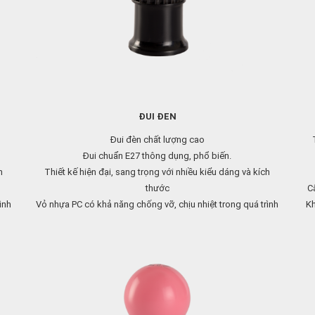
ĐUI ĐEN
Đui đèn chất lượng cao
Đui chuẩn E27 thông dụng, phổ biến.
h
Thiết kế hiện đại, sang trọng với nhiều kiểu dáng và kích
thước
Câ
ình
Vỏ nhựa PC có khả năng chống vỡ, chịu nhiệt trong quá trình
Kh
sử dụng, đảm bảo an toàn.
Lõi đui làm bằng đồng chịu nhiệt và tải cao.
Liên hệ