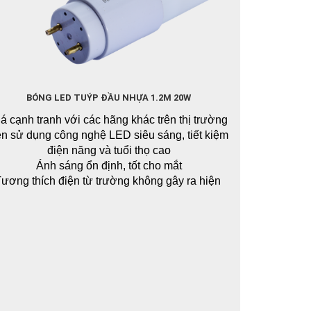
BÓNG LED TUÝP ĐẦU NHỰA 1.2M 20W
á cạnh tranh với các hãng khác trên thị trường
n sử dụng công nghệ LED siêu sáng, tiết kiệm 
điện năng và tuổi thọ cao
Ánh sáng ổn định, tốt cho mắt
ương thích điện từ trường không gây ra hiện 
ượng nhiễu cho sản phẩm điện tử và không bị 
ảnh hưởng nhiễu của các thiết bị điện tử khác
ông chứa thủy ngân và hóa chất độc hại, không 
hát ra tia tử ngoại, an toàn cho người sử dụng
Liên hệ