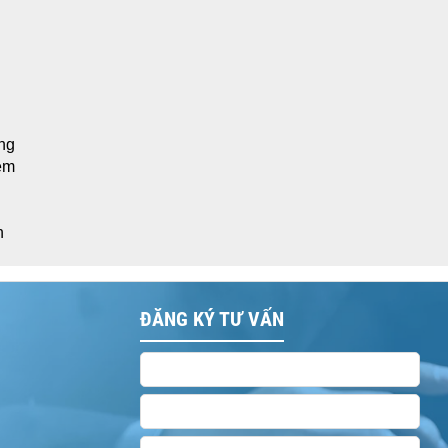
ờng
ệm 
 
 
c
ng 
ĐĂNG KÝ TƯ VẤN
ng