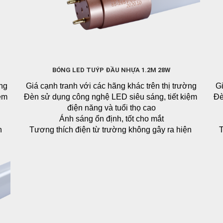
 bị
hù
áng
BÓNG LED TUÝP ĐẦU NHỰA 1.2M 28W
ờng
Giá cạnh tranh với các hãng khác trên thị trường
Gi
ều,
ệm 
Đèn sử dụng công nghệ LED siêu sáng, tiết kiệm 
Đè
o
điện năng và tuổi thọ cao
Ánh sáng ổn định, tốt cho mắt
 
Tương thích điện từ trường không gây ra hiện 
T
 
tượng nhiễu cho sản phẩm điện tử và không bị 
t
ại,
c
ảnh hưởng nhiễu của các thiết bị điện tử khác
ng 
Không chứa thủy ngân và hóa chất độc hại, không 
Kh
ng
phát ra tia tử ngoại, an toàn cho người sử dụng
p
Liên hệ