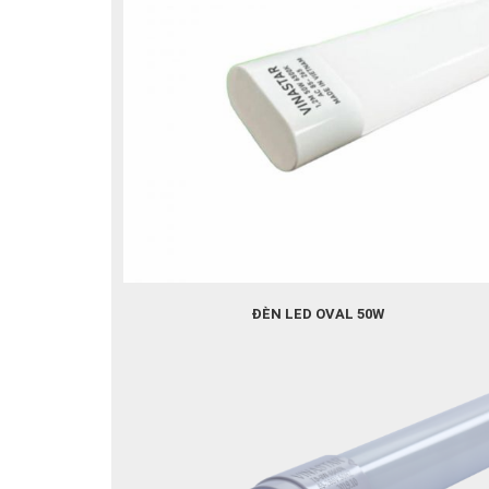
ĐÈN LED OVAL 50W
GÓC SÁNG RỘNG NHẤT- CÔNG SUẤT LỚN NHẤT
ĐÈN LED OVAL - ÁNH SÁNG TRÀN VIỀN
NEWSTAR cho ra mắt sản phẩm mới MICA OVAL với cô
suất 50w
- Được thiết kế tràn viền, đạt tối đa hiệu quả chiếu sáng. 
nhôm sơn trắng tĩnh điện giúp sản phẩm bền, đẹp, chống