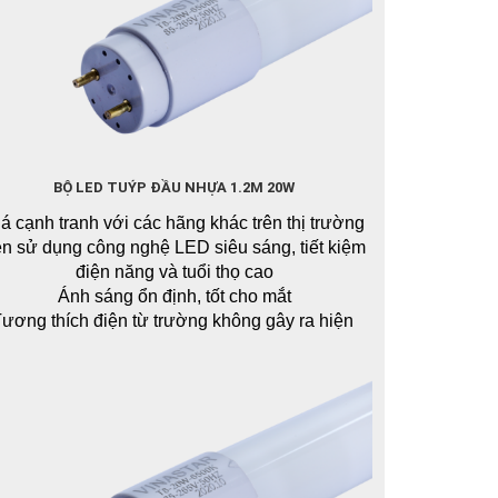
BỘ LED TUÝP ĐẦU NHỰA 1.2M 20W
á cạnh tranh với các hãng khác trên thị trường
n sử dụng công nghệ LED siêu sáng, tiết kiệm 
điện năng và tuổi thọ cao
Ánh sáng ổn định, tốt cho mắt
ương thích điện từ trường không gây ra hiện 
ượng nhiễu cho sản phẩm điện tử và không bị 
ảnh hưởng nhiễu của các thiết bị điện tử khác
ông chứa thủy ngân và hóa chất độc hại, không 
hát ra tia tử ngoại, an toàn cho người sử dụng
Liên hệ