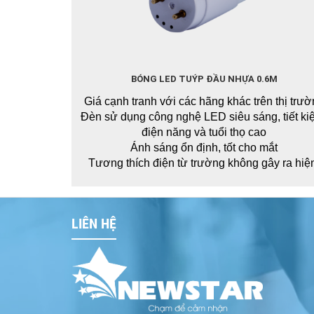
BÓNG LED TUÝP ĐẦU NHỰA 0.6M
Giá cạnh tranh với các hãng khác trên thị trư
Đèn sử dụng công nghệ LED siêu sáng, tiết ki
điện năng và tuổi thọ cao
Ánh sáng ổn định, tốt cho mắt
Tương thích điện từ trường không gây ra hiện
tượng nhiễu cho sản phẩm điện tử và không bị
ảnh hưởng nhiễu của các thiết bị điện tử khá
Không chứa thủy ngân và hóa chất độc hại, khô
LIÊN HỆ
phát ra tia tử ngoại, an toàn cho người sử dụ
Liên hệ