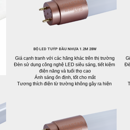
BỘ LED TUÝP ĐẦU NHỰA 1.2M 28W
Giá cạnh tranh với các hãng khác trên thị trường
Gi
Đèn sử dụng công nghệ LED siêu sáng, tiết kiệm 
Đè
điện năng và tuổi thọ cao
Ánh sáng ổn định, tốt cho mắt
Tương thích điện từ trường không gây ra hiện 
T
tượng nhiễu cho sản phẩm điện tử và không bị 
t
ảnh hưởng nhiễu của các thiết bị điện tử khác
Không chứa thủy ngân và hóa chất độc hại, không 
Kh
ng
phát ra tia tử ngoại, an toàn cho người sử dụng
p
Liên hệ
Thân
 oxy