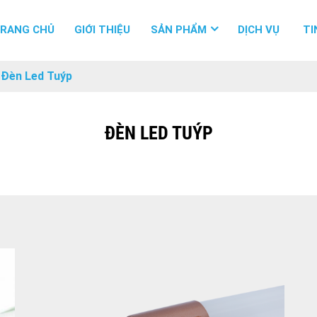
RANG CHỦ
GIỚI THIỆU
SẢN PHẨM
DỊCH VỤ
TI
Đèn Led Tuýp
ĐÈN LED TUÝP