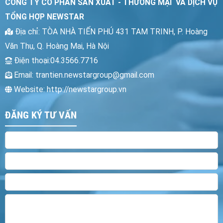
CÔNG TY CỔ PHẦN SẢN XUẤT - THƯƠNG MẠI VÀ DỊCH VỤ
TỔNG HỢP NEWSTAR
Địa chỉ
: TÒA NHÀ TIẾN PHÚ 431 TAM TRINH
, P. Hoàng
Văn Thụ, Q. Hoàng Mai, Hà Nội
Điện thoại
:04.3566.7716
Email:
trantien.newstargroup@gmail.com
Website: http://newstargroup.vn
ĐĂNG KÝ TƯ VẤN