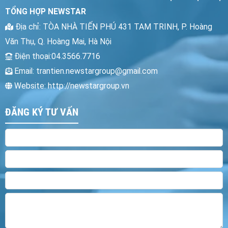
cao.
Liên hệ
TỔNG HỢP NEWSTAR
Tương thích điện từ trường không
Địa chỉ
: TÒA NHÀ TIẾN PHÚ 431 TAM TRINH
, P. Hoàng
gây ra hiện tượng nhiễu cho sản
phẩm điện tử và không bị ảnh
Văn Thụ, Q. Hoàng Mai, Hà Nội
hưởng nhiễu của các thiết bị điện tử
Điện thoại
:04.3566.7716
khác.
Email:
trantien.newstargroup@gmail.com
Chất lượng ánh sáng cao (CRI > 80)
Website: http://newstargroup.vn
tăng khả năng nhận diện màu sắc
của vật được chiếu sáng.
Dải điện áp rộng 150-250V đáp ứng
ĐĂNG KÝ TƯ VẤN
dải điện áp lưới tại Việt Nam.
Liên hệ