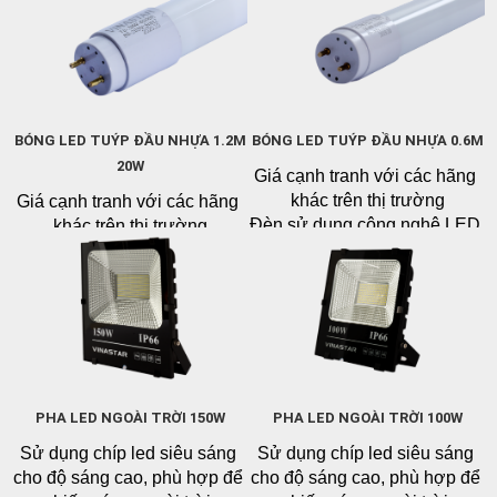
BÓNG LED TUÝP ĐẦU NHỰA 1.2M
BÓNG LED TUÝP ĐẦU NHỰA 0.6M
20W
Giá cạnh tranh với các hãng 
khác trên thị trường
Giá cạnh tranh với các hãng 
Đèn sử dụng công nghệ LED 
khác trên thị trường
siêu sáng, tiết kiệm điện năng 
Đèn sử dụng công nghệ LED 
và tuổi thọ cao
siêu sáng, tiết kiệm điện năng 
Ánh sáng ổn định, tốt cho mắt
và tuổi thọ cao
Tương thích điện từ trường 
Ánh sáng ổn định, tốt cho mắt
không gây ra hiện tượng 
Tương thích điện từ trường 
nhiễu cho sản phẩm điện tử 
không gây ra hiện tượng 
và không bị ảnh hưởng nhiễu 
nhiễu cho sản phẩm điện tử 
PHA LED NGOÀI TRỜI 150W
PHA LED NGOÀI TRỜI 100W
của các thiết bị điện tử khác
và không bị ảnh hưởng nhiễu 
Không chứa thủy ngân và 
của các thiết bị điện tử khác
Sử dụng chíp led siêu sáng 
Sử dụng chíp led siêu sáng 
hóa chất độc hại, không phát 
Không chứa thủy ngân và 
cho độ sáng cao, phù hợp để 
cho độ sáng cao, phù hợp để 
ra tia tử ngoại, an toàn cho 
hóa chất độc hại, không phát 