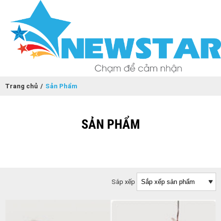
Trang chủ
/
Sản Phẩm
SẢN PHẨM
Sắp xếp